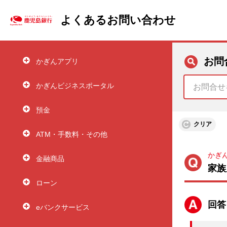
よくあるお問い合わせ
お問
かぎんアプリ
かぎんビジネスポータル
預金
クリア
ATM・手数料・その他
かぎ
金融商品
家族
ローン
回答
eバンクサービス