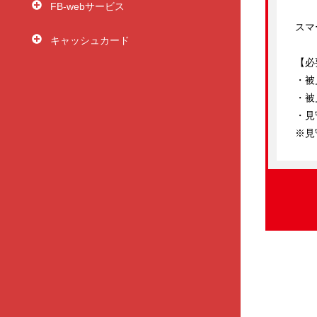
FB-webサービス
スマ
キャッシュカード
【必
・被
・被
・見
※見